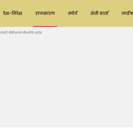
देश-विदेश
राजकारण
स्पोर्ट
शेती वार्ता
लाईफ
्यासाठी सीबीआयचे चौकशीचे आदेश